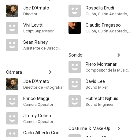
Joe D'Amato
Rossella Drudi
Director
Guión, Guión Adaptado, Historia
Vivi Levitt
Claudio Fragasso
Script Supervisor
Guión, Guión Adaptado, Historia
Sean Rainey
Asistente de Dirección
Sonido
Piero Montanari
Compositor de la Música Original, Música
Cámara
Joe D'Amato
David Lee
Director de Fotografía
Sound Mixer
Enrico Maggi
Hubrecht Nijhuis
Camera Operator
Sound Engineer
Jimmy Cohen
Camera Operator
Costume & Make-Up
Carlo Alberto Cocchi