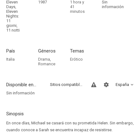
Eleven
1987
1 hora y
Sin
Days,
41
información
Eleven
minutos
Nights:
11
giorni,
11 notti
País
Géneros
Temas
Italia
Drama
,
Erótico
Romance
Disponible en...
Sitios compatibles
España
Sin información
Sinopsis
En once días, Michael se casará con su prometida Helen. Sin embargo,
cuando conoce a Sarah se encuentra incapaz de resistirse.