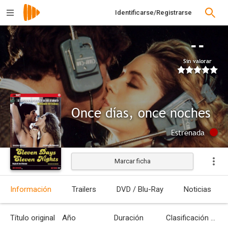
Identificarse/Registrarse
--
Sin valorar
Once días, once noches
Estrenada
Marcar ficha
Información
Trailers
DVD / Blu-Ray
Noticias
Título original
Año
Duración
Clasificación por edades