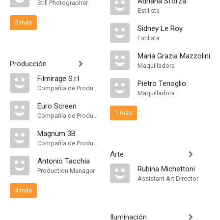
Adriana Sforza
Still Photographer
Estilista
5 más
Sidney Le Roy
Estilista
Maria Grazia Mazzolini
Producción
Maquilladora
Filmirage S.r.l
Pietro Tenoglio
Compañía de Produccion
Maquilladora
Euro Screen
1 más
Compañía de Produccion
Magnum 3B
Compañía de Produccion
Arte
Antonio Tacchia
Rubina Michettoni
Production Manager
Assistant Art Director
4 más
Iluminación