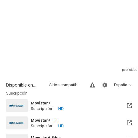
Disponible en...
Sitios compatibles
España
Suscripción
Movistar+
Suscripción:
HD
Disponible hasta el Jue, 08 Abr 2027 (Quedan 7 meses)
Movistar+
LSE
Suscripción:
HD
Disponible hasta el Jue, 08 Abr 2027 (Quedan 7 meses)
Movistar+ Fibra