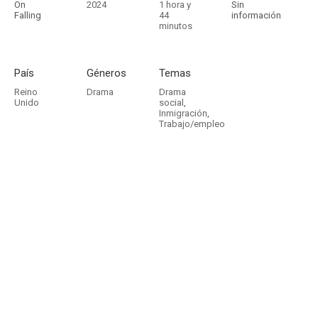
On
2024
1 hora y
Sin
Falling
44
información
minutos
País
Géneros
Temas
Reino
Drama
Drama
Unido
social
,
Inmigración
,
Trabajo/empleo