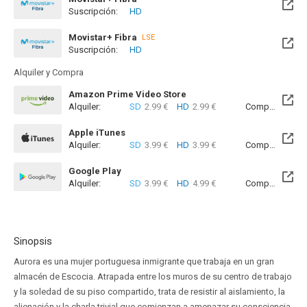
Suscripción:
HD
Disponible hasta el Jue, 08 Abr 2027 (Quedan 7 meses)
Movistar+ Fibra
LSE
Suscripción:
HD
Disponible hasta el Jue, 08 Abr 2027 (Quedan 7 meses)
Alquiler y Compra
Amazon Prime Video Store
Alquiler:
SD
2.99 €
HD
2.99 €
Compra:
SD
9
Apple iTunes
Alquiler:
SD
3.99 €
HD
3.99 €
Compra:
SD
7
Google Play
Alquiler:
SD
3.99 €
HD
4.99 €
Compra:
SD
8
Sinopsis
Aurora es una mujer portuguesa inmigrante que trabaja en un gran
almacén de Escocia. Atrapada entre los muros de su centro de trabajo
y la soledad de su piso compartido, trata de resistir al aislamiento, la
alienación y la charla trivial que comienzan a amenazar su consciencia