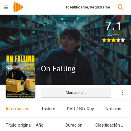
Identificarse/Registrarse
7.1
6 votos
On Falling
Marcar ficha
Estrenada
Información
Trailers
DVD / Blu-Ray
Noticias
Título original
Año
Duración
Clasificación por edades