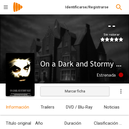
Identificarse/Registrarse
--
Sin valorar
On a Dark and Stormy Night
Estrenada
Marcar ficha
Información
Trailers
DVD / Blu-Ray
Noticias
Título original
Año
Duración
Clasificación por edades