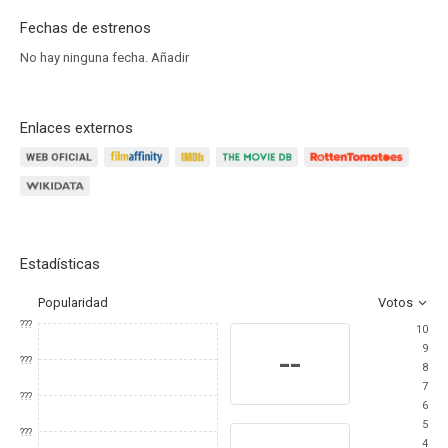
Fechas de estrenos
No hay ninguna fecha.
Añadir
Enlaces externos
Estadísticas
Popularidad
Votos
???
10
9
--
???
8
7
???
6
5
???
4