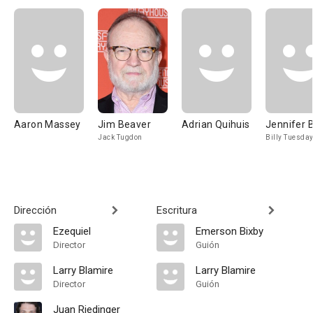
Aaron Massey
Jim Beaver
Adrian Quihuis
Jennifer B
Jack Tugdon
Billy Tuesda
Dirección
Escritura
Ezequiel
Emerson Bixby
Director
Guión
Larry Blamire
Larry Blamire
Director
Guión
Juan Riedinger