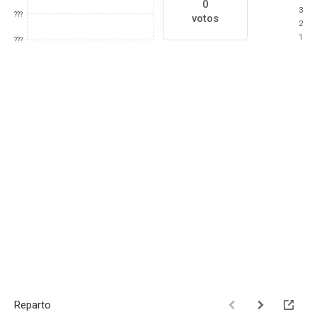
0
3
???
votos
2
1
???
Reparto