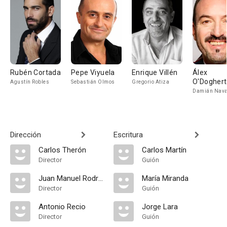
Rubén Cortada
Pepe Viyuela
Enrique Villén
Álex
O'Doghert
Agustín Robles
Sebastián Olmos
Gregorio Atiza
Damián Nava
Dirección
Escritura
Carlos Therón
Carlos Martín
Director
Guión
Juan Manuel Rodríguez Pachón
María Miranda
Director
Guión
Antonio Recio
Jorge Lara
Director
Guión