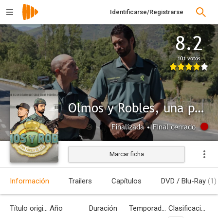
Identificarse/Registrarse
8.2
101 votos
Olmos y Robles, una pareja de ley
Finalizada • Final cerrado
Marcar ficha
Información
Trailers
Capítulos
DVD / Blu-Ray
(1)
Título original
Año
Duración
Temporadas
Clasificación por edades