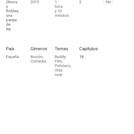
Olmos
2015
1
2
16+
y
hora
Robles,
y 10
una
minutos
pareja
de
ley
País
Géneros
Temas
Capítulos
España
Acción
,
Buddy
18
Comedia
Film
,
Policíaco
,
Vida
rural