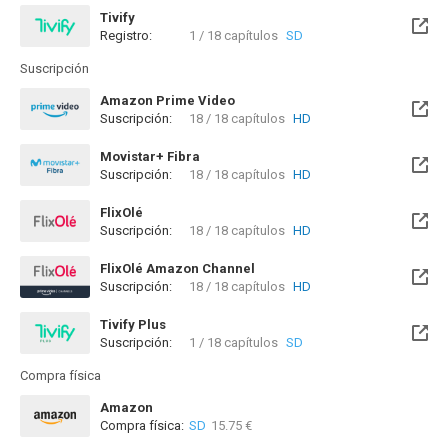
Tivify
Registro:
1 / 18 capítulos
SD
Disponible hasta el Sab, 08 Ago 2026 (Quedan 3 días)
Suscripción
Amazon Prime Video
Suscripción:
18 / 18 capítulos
HD
Movistar+ Fibra
Suscripción:
18 / 18 capítulos
HD
Disponible hasta el Vie, 01 Ene 2100 (Quedan 73 años)
FlixOlé
Suscripción:
18 / 18 capítulos
HD
FlixOlé Amazon Channel
Suscripción:
18 / 18 capítulos
HD
Tivify Plus
Suscripción:
1 / 18 capítulos
SD
Disponible hasta el Sab, 08 Ago 2026 (Quedan 3 días)
Compra física
Amazon
Compra física:
SD
15.75 €