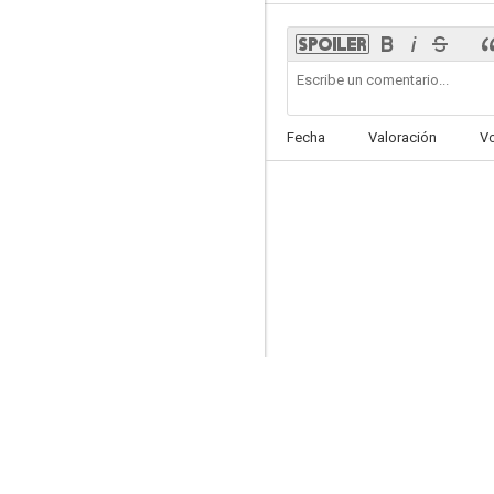
2point4 Children
Fecha
Valoración
V
--
Si amanece mañana
--