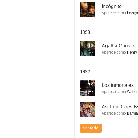
--
Incógnito
Aparece como
Lecuy
El regreso de Sherlock Holmes
1993
--
10
Aparece como
Henry 
1992
7.9
Los inmortales
Aparece como
Waiter
Sharpe
--
As Time Goes B
--
Aparece como
Barma
Ver todo