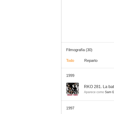
¿Víctor o Victoria?
6.2
Filmografía (30)
Todo
Reparto
1999
El largo viernes santo
4.5
6.0
RKO 281. La bat
Aparece como
Sam G
1997