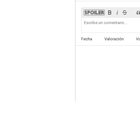
La vida de Manon - 1ª Parte
Fecha
Valoración
V