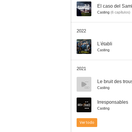
7.3
El caso del Sam
Casting
(
6
capítulos
)
L'établi
2022
--
--
L'établi
Casting
2021
--
Le bruit des tro
Casting
Emma Bovary
--
Irresponsables
--
Casting
Ver todo