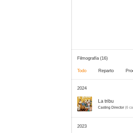
Ad Vitam
5.9
Filmografía (16)
Todo
Reparto
Pro
2024
Un lío inesperado
--
2.0
La tribu
Casting Director
(
6
ca
2023