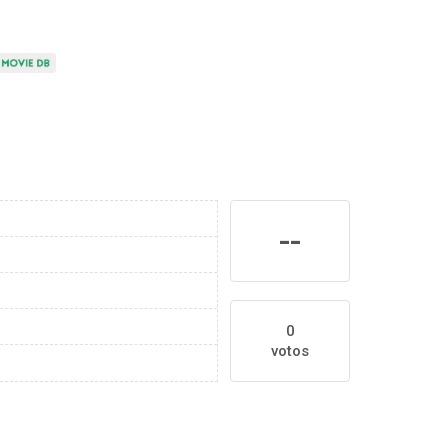
--
0
votos