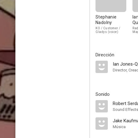
Stephanie
Ia
Nadolny
Qu
KO / Customer /
Rad
Gladys (voice)
Mag
Dar
Dirección
Ian Jones-Q
Director, Crea
Sonido
Robert Serd
Sound Effects
Jake Kaufm
Música