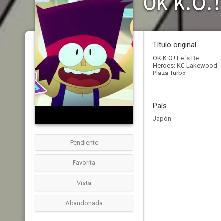
Título original
OK K.O.! Let's Be
Heroes: KO Lakewood
Plaza Turbo
País
Japón
Pendiente
Favorita
Vista
Abandonada