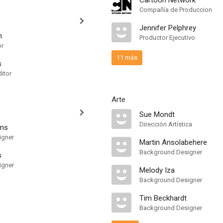
Cartoon Network
Compañía de Produccion
Jennifer Pelphrey
n
Productor Ejecutivo
or
11 más
s
itor
Arte
Sue Mondt
Dirección Artística
ms
igner
Martin Ansolabehere
Background Designer
s
igner
Melody Iza
Background Designer
Tim Beckhardt
Background Designer