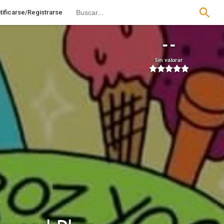
tificarse/Registrarse
--
Sin valorar