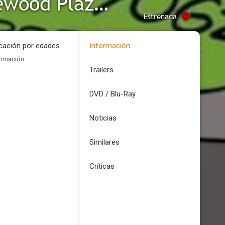
OK K.O.! Let's Be Heroes: KO Lakewood Plaza Turbo
Estrenada
icación por edades
Información
ormación
Trailers
DVD / Blu-Ray
Noticias
Similares
Críticas