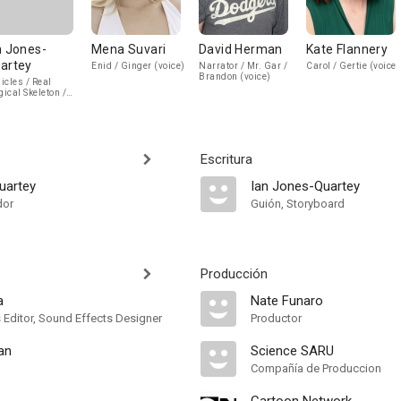
n Jones-
Mena Suvari
David Herman
Kate Flannery
artey
Enid / Ginger (voice)
Narrator / Mr. Gar /
Carol / Gertie (voice)
Brandon (voice)
icles / Real
ical Skeleton /
rell (voice)
Escritura
uartey
Ian Jones-Quartey
dor
Guión, Storyboard
Producción
a
Nate Funaro
 Editor, Sound Effects Designer
Productor
an
Science SARU
Compañía de Produccion