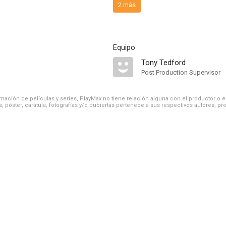
2 más
Equipo
Tony Tedford
Post Production Supervisor
ación de películas y series, PlayMax no tiene relación alguna con el productor o el d
, póster, carátula, fotografías y/o cubiertas pertenece a sus respectivos autores, pr