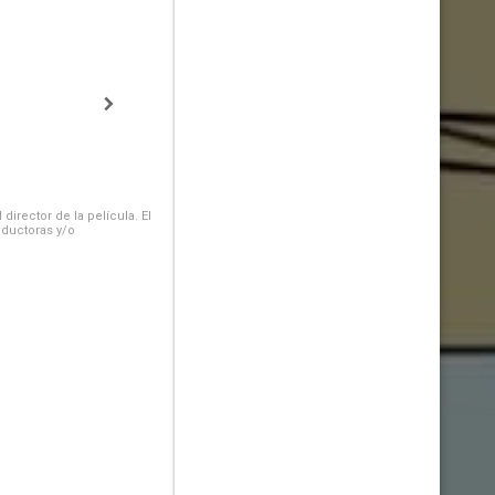
irector de la película. El
oductoras y/o