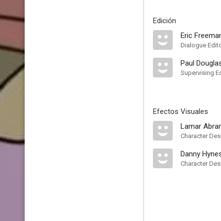
Edición
Eric Freema
Dialogue Edit
Paul Dougla
Supervising Ed
Efectos Visuales
Lamar Abra
Character Des
Danny Hyne
Character Des