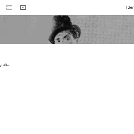
Iden
rafía.