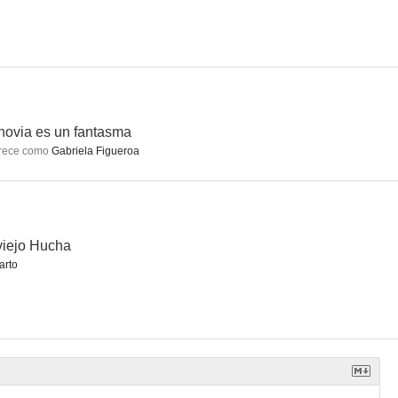
novia es un fantasma
rece como
Gabriela Figueroa
viejo Hucha
arto