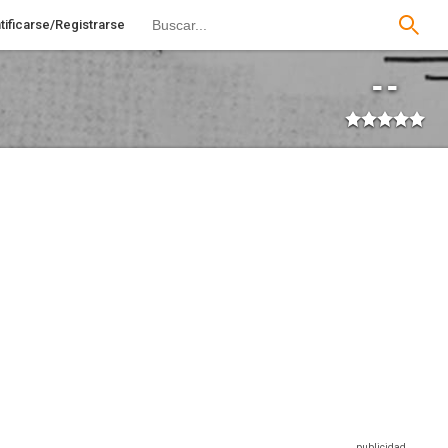
tificarse/Registrarse
--