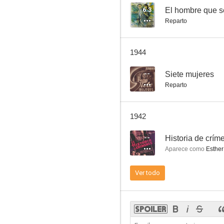
6.3
El hombre que s
Reparto
1944
--
Siete mujeres
Reparto
1942
--
Historia de crím
Aparece como
Esther
Ver todo