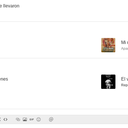
e llevaron
--
Mi 
Apa
enes
--
El 
Rep