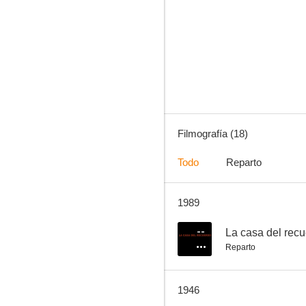
Los martes, orquídeas
--
Filmografía (18)
Todo
Reparto
1989
Con el dedo en el gatillo
--
La casa del rec
Reparto
1946