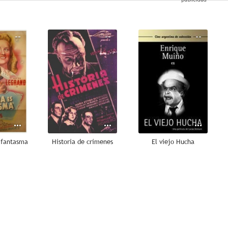
--
--
--
 fantasma
Historia de crímenes
El viejo Hucha
--
--
--