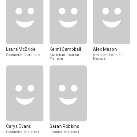
Laura McBride
Kenni Campbell
Alex Mason
Production Coordinator
Assistant Location
Assistant Location
Manager
Manager
Carys Evans
Sarah Robbins
Production Assistant
Location Assistant