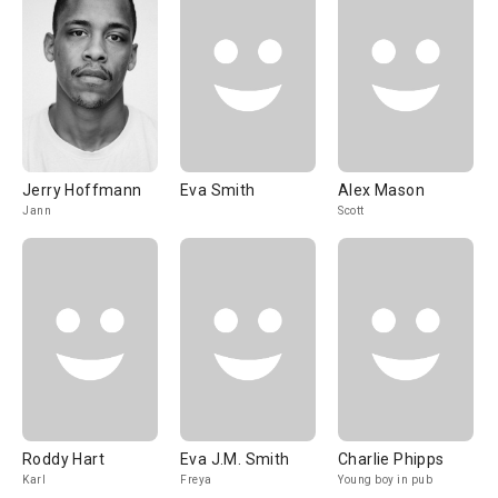
Jerry Hoffmann
Eva Smith
Alex Mason
Jann
Scott
Roddy Hart
Eva J.M. Smith
Charlie Phipps
Karl
Freya
Young boy in pub