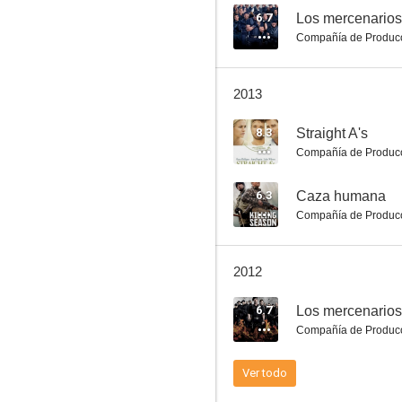
6.7
Los mercenarios
Compañía de Produc
Cleaner
2013
5.5
8.3
Straight A's
Compañía de Produc
6.3
Caza humana
Compañía de Produc
2012
Conan el bárbaro
6.7
Los mercenarios
7.7
Compañía de Produc
Ver todo