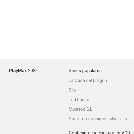
Reencarnación
3.8
PlayMax
2026
Series populares
La Casa del Dragón
Silo
Devastación
Ted Lasso
3.5
Muertos S.L.
Stuart no consigue salvar el universo
Contenido que expirara en VOD