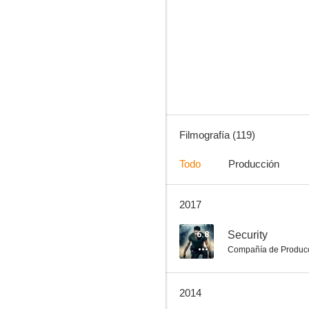
Los mercenarios 3
6.6
Filmografía (119)
Todo
Producción
2017
John Rambo (Rambo IV)
6.3
6.8
Security
Compañía de Produc
2014