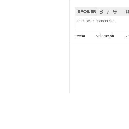
Terror en el abismo
Fecha
Valoración
V
7.0
Alien vs. Alien
6.6