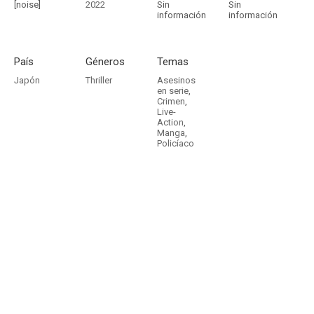
[noise]
2022
Sin
Sin
información
información
País
Géneros
Temas
Japón
Thriller
Asesinos
en serie
,
Crimen
,
Live-
Action
,
Manga
,
Policíaco