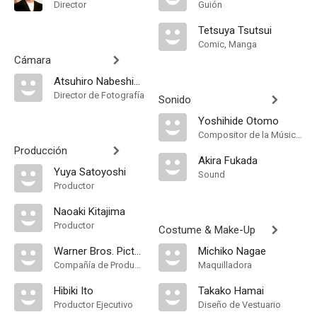
Director
Guión
Tetsuya Tsutsui
Comic, Manga
Cámara
Atsuhiro Nabeshima
Director de Fotografía
Sonido
Yoshihide Otomo
Compositor de la Música Original
Producción
Akira Fukada
Yuya Satoyoshi
Sound
Productor
Naoaki Kitajima
Productor
Costume & Make-Up
Warner Bros. Pictures Japan
Michiko Nagae
Compañía de Produccion
Maquilladora
Hibiki Ito
Takako Hamai
Productor Ejecutivo
Diseño de Vestuario