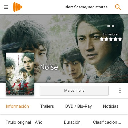
Identificarse/Registrarse
--
Sin valorar
Noise
Marcar ficha
Estrenada
Información
Trailers
DVD / Blu-Ray
Noticias
Título original
Año
Duración
Clasificación por edades