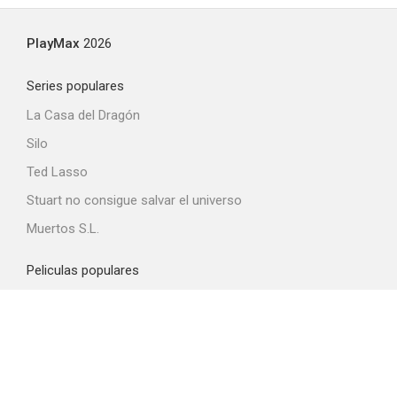
PlayMax
2026
Series populares
La Casa del Dragón
Silo
Ted Lasso
Stuart no consigue salvar el universo
Muertos S.L.
Peliculas populares
Spider-Man: Brand New Day
La odisea
Obsession
La boca del diablo