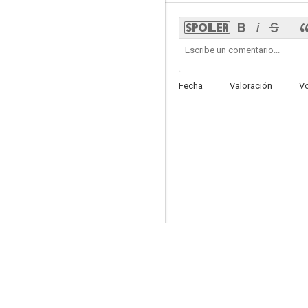
No dejaré que no me quieras
Fecha
Valoración
V
--
Pues vale
--