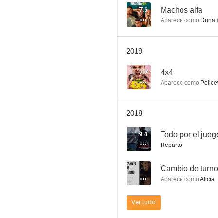
7.6
Machos alfa
Aparece como
Duna
¿Qué fue de Jorge Sanz?
2019
5.7
7.7
4x4
Aparece como
Polic
2018
9.4
Todo por el jueg
Reparto
Derecho a soñar
--
Cambio de turno
1.5
Aparece como
Alicia
Ver todo