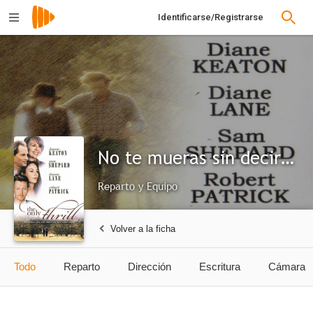
Identificarse/Registrarse
No te mueras sin decirme adiós
Reparto y Equipo
Volver a la ficha
Todo
Reparto
Dirección
Escritura
Cámara