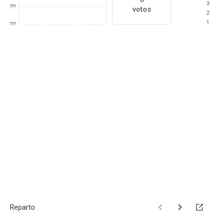
3
???
votos
2
1
???
Reparto