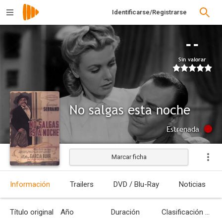
Identificarse/Registrarse
--
Sin valorar
No salgas esta noche
Estrenada
Marcar ficha
Información
Trailers
DVD / Blu-Ray
Noticias
Título original
Año
Duración
Clasificación por edades