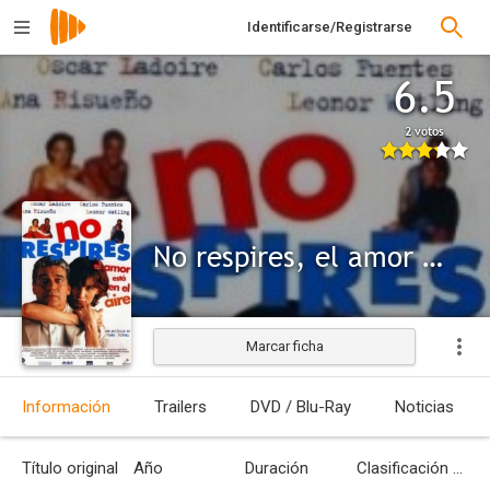
Identificarse/Registrarse
6.5
2 votos
No respires, el amor está en el aire
Marcar ficha
Información
Trailers
DVD / Blu-Ray
Noticias
Título original
Año
Duración
Clasificación por edades