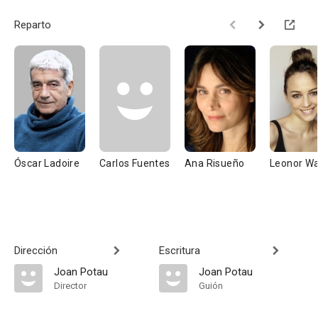
Reparto
Óscar Ladoire
Carlos Fuentes
Ana Risueño
Leonor Wa
Dirección
Escritura
Joan Potau
Joan Potau
Director
Guión