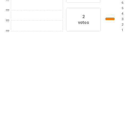
???
6
5
???
4
2
3
???
votos
2
1
???