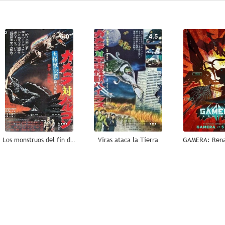
6.0
4.5
Los monstruos del fin del mundo
Viras ataca la Tierra
GAMERA: Rena
--
--