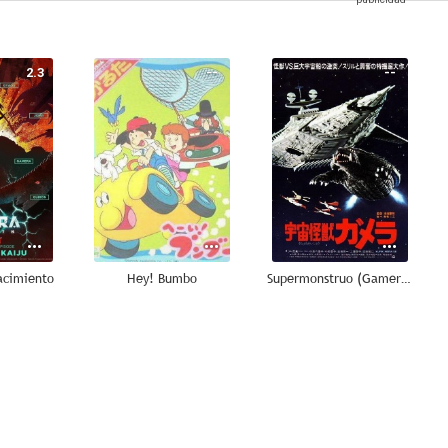
2.3
--
--
cimiento
Hey! Bumbo
Supermonstruo (Gamera Super Monster)
--
--
--