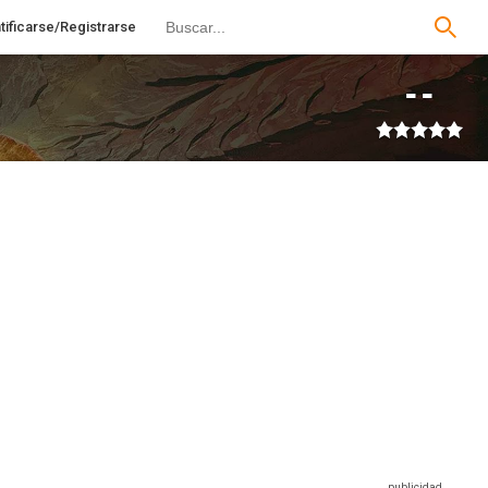
tificarse/Registrarse
--