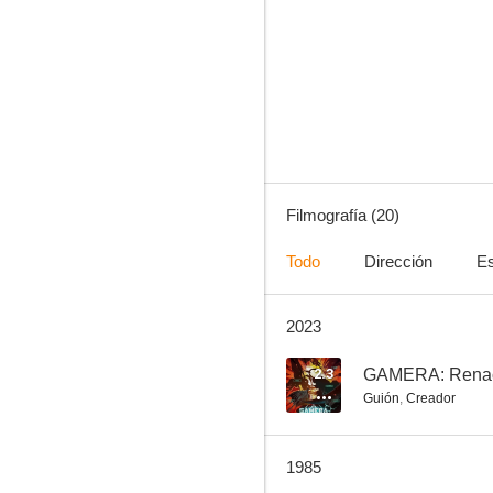
Ashita e Attack!
--
Filmografía (20)
Todo
Dirección
Es
2023
Gamera contra Guiron, guardián del planeta fantasma
--
2.3
GAMERA: Renac
Guión
,
Creador
1985