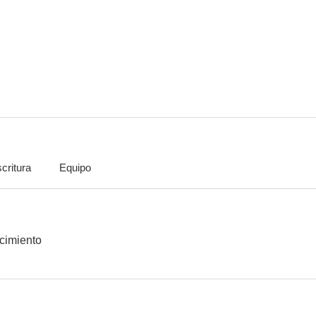
La pequeña Lulú
Zatôichi monogatari
Gamera vs.
--
--
critura
Equipo
Gamera contra Gaos, el terror de la noche
Gammera the Invincible
El mundo bajo 
--
imiento