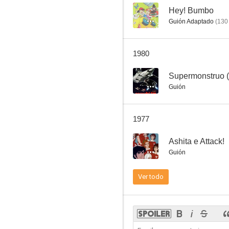
--
Hey! Bumbo
Guión Adaptado
(
130
The Wind-of-Youth Group Crosses the Mountain Pass
1980
--
Supermonstruo 
Guión
1977
--
Ashita e Attack!
Guión
Ver todo