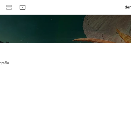
Iden
rafía.