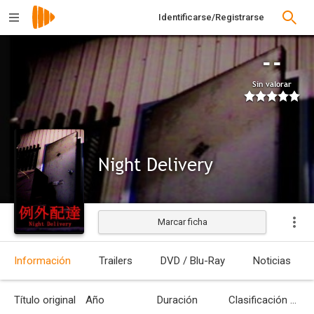
Identificarse/Registrarse
--
Sin valorar
Night Delivery
Marcar ficha
Información
Trailers
DVD / Blu-Ray
Noticias
Título original
Año
Duración
Clasificación por edades