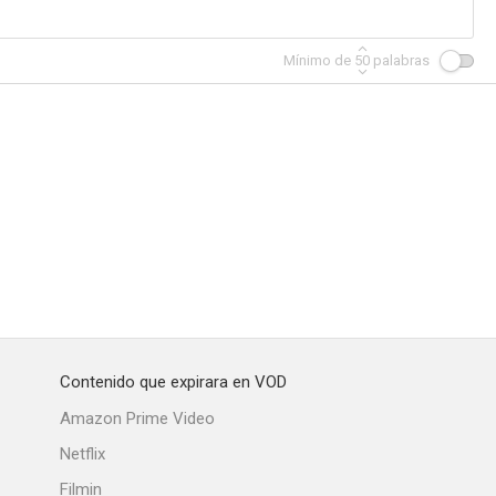
Mínimo de
50
palabras
astigo
El puerto de los siete vicios
Mujeres sin mañana
--
--
--
Contenido que expirara en VOD
abla
Inmaculada
La mujer que yo amé
Amazon Prime Video
--
--
--
Netflix
Filmin