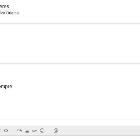
eres
ica Original
La dulce enemiga
Historia de un abrigo de mink
La sospe
--
--
empre
La entrega
El niño y la niebla
Acuérdate d
--
--