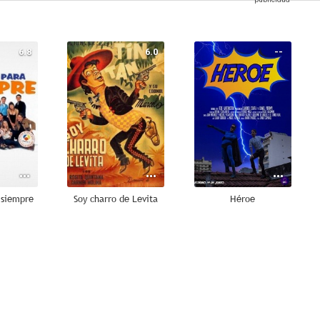
6.8
6.0
--
 siempre
Soy charro de Levita
Héroe
--
--
--