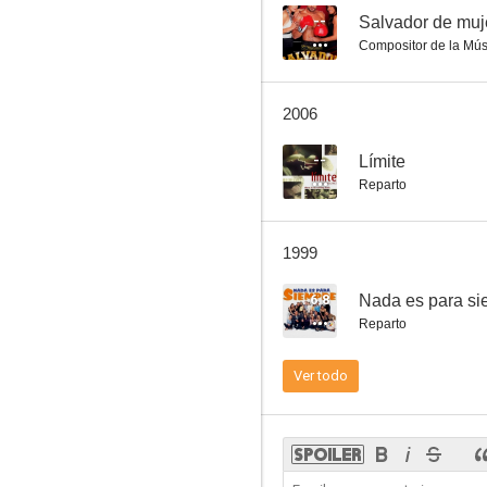
--
Salvador de muj
Compositor de la Mús
Orgullo de mujer
2006
--
--
Límite
Reparto
1999
6.8
Nada es para si
Reparto
Caín y Abel
Ver todo
--