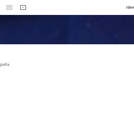
Iden
rafía.