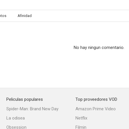
otos
Afinidad
El luchador fenómeno
Las locuras de Tin Tan
Crimen y c
--
--
No hay ningun comentario.
Peliculas populares
Top proveedores VOD
Anillo de compromiso
En la palma de tu mano
Doña Di
Spider-Man: Brand New Day
Amazon Prime Video
--
--
La odisea
Netflix
Obsession
Filmin