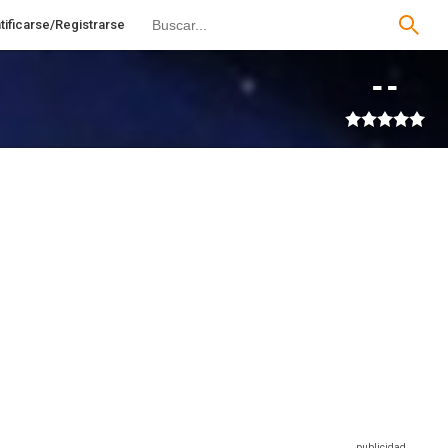
tificarse/Registrarse
--