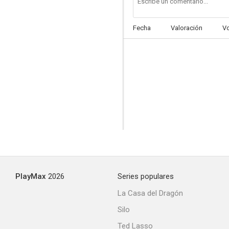
Fecha
Valoración
V
Por ellas aunque mal paguen
--
PlayMax
2026
Series populares
Negro es mi color
La Casa del Dragón
--
Silo
Ted Lasso