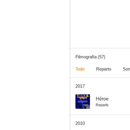
Salvador de mujeres
--
Filmografía (57)
Todo
Reparto
Son
2017
800 leguas por el Amazonas (La jangada)
--
--
Héroe
Reparto
2010