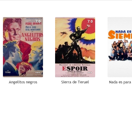
7.0
7.0
Angelitos negros
Sierra de Teruel
Nada es para
--
--