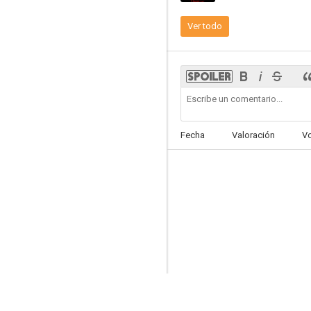
Ver todo
Tierra de rufianes
--
Fecha
Valoración
V
Homúnculo