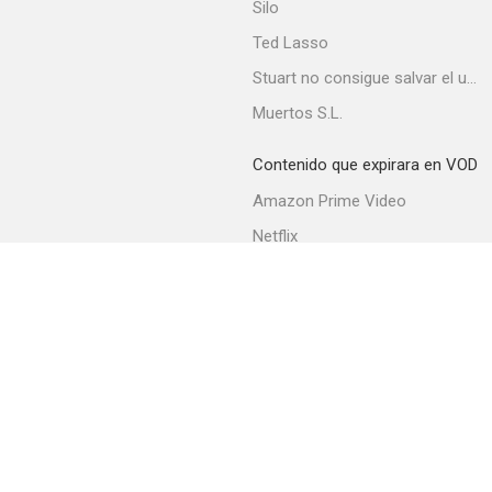
Silo
Ted Lasso
Stuart no consigue salvar el universo
Muertos S.L.
Contenido que expirara en VOD
Amazon Prime Video
Netflix
Filmin
Movistar+
Movistar+ Fibra