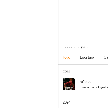
La mente del poder
--
Filmografía (20)
Todo
Escritura
Cá
2025
Buscando a Shakespeare
--
--
Búfalo
Director de Fotografía
2024