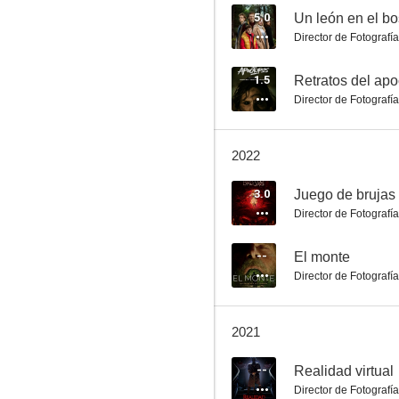
5.0
Un león en el b
Director de Fotografía
El monte
1.5
Retratos del apo
Director de Fotografía
--
2022
3.0
Juego de brujas
Director de Fotografía
--
El monte
Director de Fotografía
Gracias Gauchito
--
2021
--
Realidad virtual
Director de Fotografía