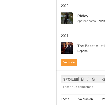
The Pass
2022
6.0
--
Ridley
Aparece como
Callah
2021
6.0
The Beast Must 
Reparto
Spike Island
Ver todo
--
Fecha
Valoración
V