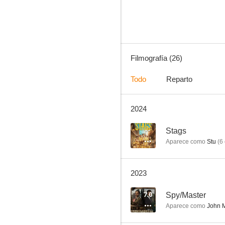
7.0
Filmografía (26)
Todo
Reparto
2024
Common
6.9
--
Stags
Aparece como
Stu
(
6
2023
7.0
Spy/Master
Aparece como
John M