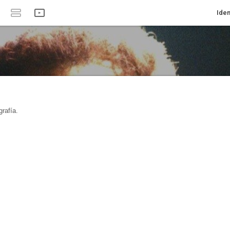
Iden
rafía.