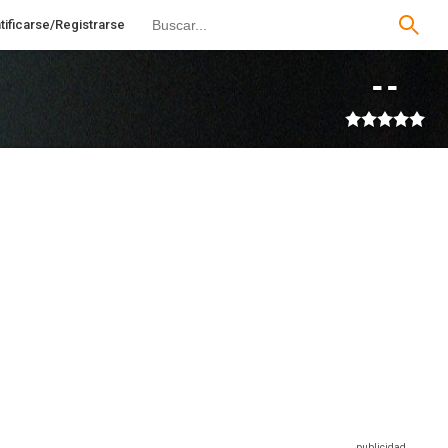
tificarse/Registrarse
--