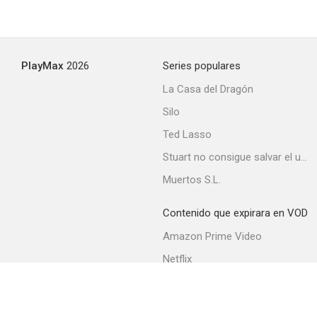
Suck My Geek!
PlayMax
2026
Series populares
--
La Casa del Dragón
Silo
Ted Lasso
Stuart no consigue salvar el universo
Muertos S.L.
Contenido que expirara en VOD
Spider-Plant Man
Amazon Prime Video
--
Netflix
Filmin
Movistar+