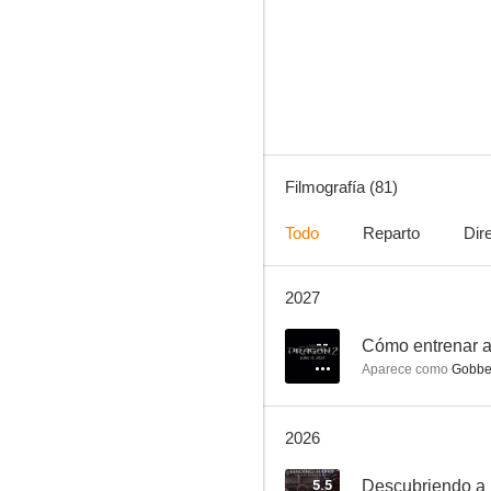
Phineas y Ferb
8.1
Filmografía (81)
Todo
Reparto
Dir
2027
Radio encubierta
7.6
--
Cómo entrenar a
Aparece como
Gobbe
2026
5.5