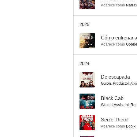
Aparece como
Narrato
Megapetarda
2025
7.4
8.5
Cómo entrenar a
Aparece como
Gobbe
2024
6.5
De escapada
Guión
,
Productor
,
Apa
Penélope
--
Black Cab
7.3
Writers' Assistant
,
Rep
6.5
Seize Them!
Aparece como
Bobik