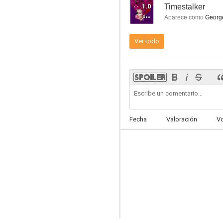
1.0
Timestalker
Aparece como
Georg
Ver todo
Arma fatal
6.9
Fecha
Valoración
V
Tomb Raider
6.7