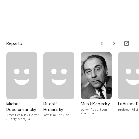
Reparto
Michal
Rudolf
Miloš Kopecký
Ladislav 
Dočolomanský
Hrušínský
baron Rupert von
profesor Albí
Kratzmar
Detective Nick Carter
komisař Ledvina
/ Larry Matejka