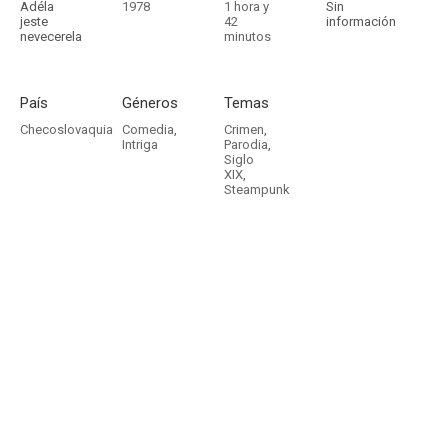
Adéla
1978
1 hora y
Sin
jeste
42
información
nevecerela
minutos
País
Géneros
Temas
Checoslovaquia
Comedia
,
Crimen
,
Intriga
Parodia
,
Siglo
XIX
,
Steampunk