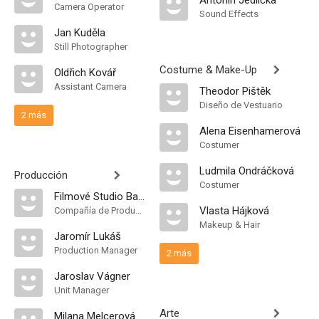
Antonín Jedlička
Camera Operator
Sound Effects
Jan Kuděla
Still Photographer
Costume & Make-Up
Oldřich Kovář
Assistant Camera
Theodor Pištěk
Diseño de Vestuario
2 más
Alena Eisenhamerová
Costumer
Ludmila Ondráčková
Producción
Costumer
Filmové Studio Barrandov
Vlasta Hájková
Compañía de Produccion
Makeup & Hair
Jaromír Lukáš
Production Manager
2 más
Jaroslav Vágner
Unit Manager
Arte
Milana Melcerová