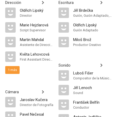
Dirección
Escritura
Oldřich Lipský
Jiří Brdečka
Director
Guión, Guión Adaptado, Historia
Marie Hejzlarová
Oldřich Lipský
Script Supervisor
Guión Adaptado
Martin Mahdal
Miloš Brož
Asistente de Dirección
Productor Creativo
Květa Lehovcová
First Assistant Director
Sonido
1 más
Luboš Fišer
Compositor de la Música Original
Jiří Lenoch
Cámara
Sound
Jaroslav Kučera
František Belfín
Director de Fotografía
Conductor
Pavel Nečesal