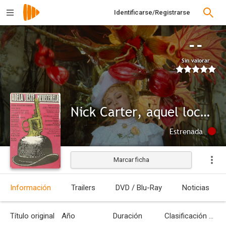
Identificarse/Registrarse
--
Sin valorar
Nick Carter, aquel loco, loco, detective
Estrenada
Marcar ficha
Información
Trailers
DVD / Blu-Ray
Noticias
Título original
Año
Duración
Clasificación por edades