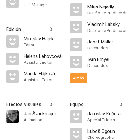
Unit Manager
Milan Nejedlý
Diseño de Producción
Vladimír Labský
Edición
Diseño de Producción
Miroslav Hájek
Josef Müller
Editor
Decorados
Helena Lehovcová
Ivan Ernyei
Assistant Editor
Decorados
Magda Hájková
4 más
Assistant Editor
Efectos Visuales
Equipo
Jan Švankmajer
Jaroslav Kučera
Animation
Special Effects
Luboš Ogoun
Choreographer