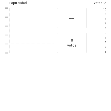
Popularidad
Votos
???
10
9
--
???
8
7
???
6
5
???
4
0
3
???
votos
2
1
???