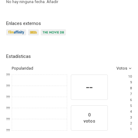
No hay ninguna fecha.
Añadir
Enlaces externos
Estadísticas
Popularidad
Votos
???
10
9
--
???
8
7
???
6
5
???
4
0
3
???
votos
2
1
???