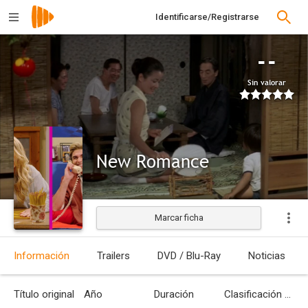
Identificarse/Registrarse
--
Sin valorar
New Romance
Marcar ficha
Estrenada
Información
Trailers
DVD / Blu-Ray
Noticias
Título original
Año
Duración
Clasificación por edades