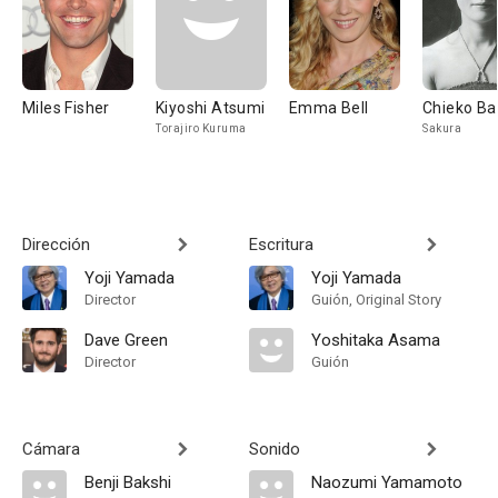
Miles Fisher
Kiyoshi Atsumi
Emma Bell
Chieko Ba
Torajiro Kuruma
Sakura
Dirección
Escritura
Yoji Yamada
Yoji Yamada
Director
Guión, Original Story
Dave Green
Yoshitaka Asama
Director
Guión
Cámara
Sonido
Benji Bakshi
Naozumi Yamamoto