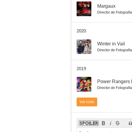
5.9
Margaux
Director de Fotografía
Un embarazo para fin de curso
2020
6.6
--
Winter in Vail
Director de Fotografía
2019
6.0
Power Rangers 
Director de Fotografía
El arte de la guerra 2: La traición
Ver todo
6.5