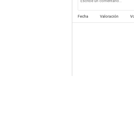
Fecha
Valoración
V
Persiguiendo sueños
6.0
Blood Punch
5.8