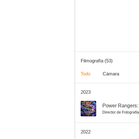
Un misterio para Aurora Teagarden: La paciencia de los huesos
8.0
Filmografía (53)
Todo
Cámara
2023
A Ring By Spring
7.4
--
Power Rangers: 
Director de Fotografía
2022