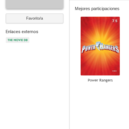
Mejores participaciones
Favorito/a
7.5
Enlaces externos
Power Rangers
8.8