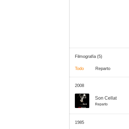
Lionman II (El hombre León II y la reina hechicera)
Filmografía (5)
Todo
Reparto
2008
--
Son Cellat
Reparto
1985