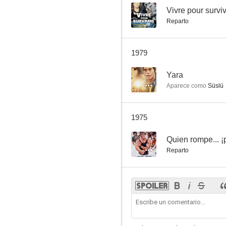
--
Vivre pour survi
Reparto
1979
--
Yara
Aparece como
Süslü
1975
--
Quien rompe... ¡
Reparto