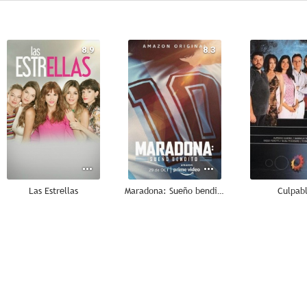
8.9
8.3
Las Estrellas
Maradona: Sueño bendito
Culpab
2.0
--