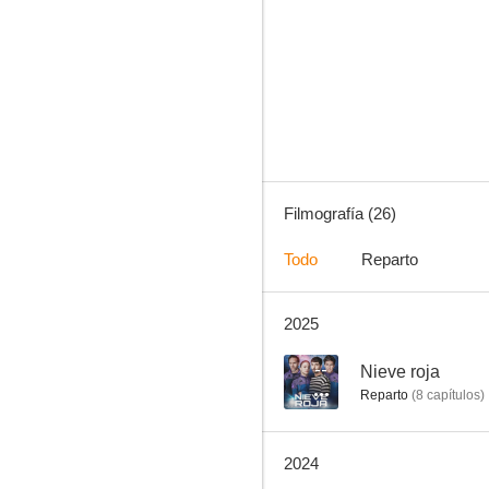
Todas las azafatas van al cielo
--
Filmografía (26)
Todo
Reparto
2025
Embarcados
--
--
Nieve roja
Reparto
(
8
capítulos
)
2024