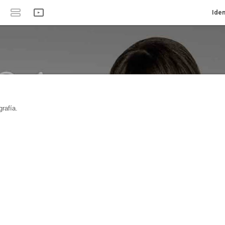
Iden
rafía.