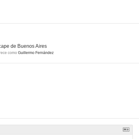
una fuga
18-J
Alfredo Casero: Pizza conmigo
ape de Buenos Aires
rece como
Guillermo Fernández