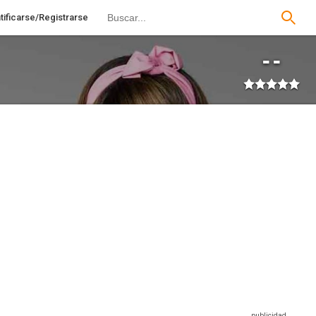
tificarse/Registrarse
--