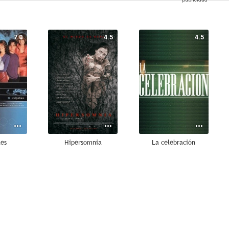
7.0
4.5
4.5
les
Hipersomnia
La celebración
--
--
--