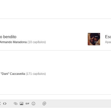
Los condenados
Arizona sur
Crónica de 
--
o bendito
--
Esc
 Armando Maradona
(
10
capítulos
)
Apa
 "Dani" Caccavella
(
171
capítulos
)
Cha cha cha