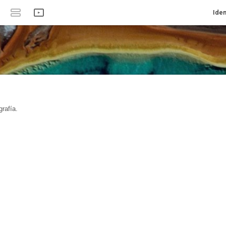
Iden
rafía.