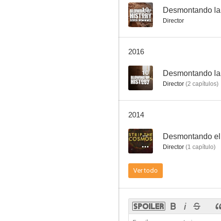
10
Desmontando la h
Director
2016
10
Desmontando la 
Director
(
2
capítulos
)
2014
--
Desmontando el
Director
(
1
capítulo
)
Ver todo