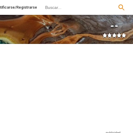
tificarse/Registrarse
--