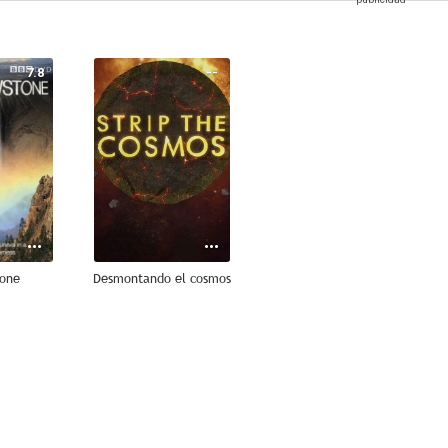
7.8
--
tone
Desmontando el cosmos