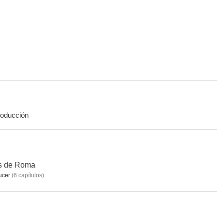
oducción
os de Roma
ucer
(
6
capítulos
)