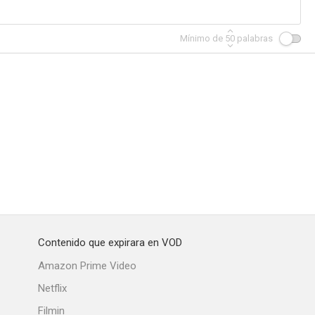
Mínimo de
50
palabras
Contenido que expirara en VOD
Amazon Prime Video
Netflix
Filmin