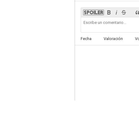
Los invasores
Fecha
Valoración
V
--
Cannon
--