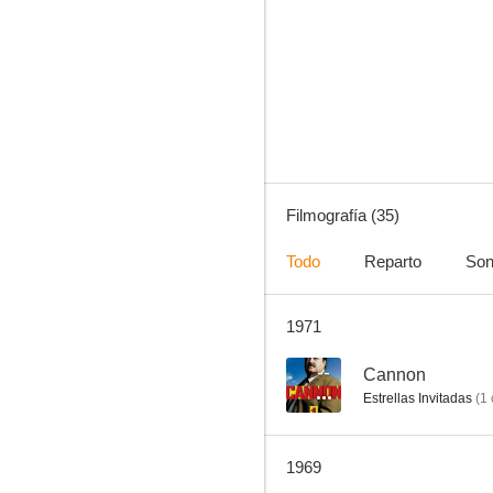
Frankie y Johnny
7.8
Filmografía (35)
Todo
Reparto
Son
1971
Mi bella genio
7.5
--
Cannon
Estrellas Invitadas
(
1
1969