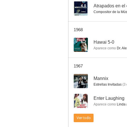
4.0
Atrapados en el
Compositor de la Mús
Viaje al fondo del mar
1968
6.6
6.7
Hawai 5-0
Aparece como
Dr. Al
1967
7.5
Mannix
Estrellas Invitadas
(
3
Jasón y los argonautas
--
Enter Laughing
4.7
Aparece como
Linda 
Ver todo