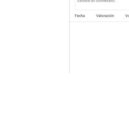
Fecha
Valoración
V
The Great Darkened Days
--
Our Loved Ones
--