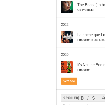
5.3
The Beast (La be
Co-Productor
Falcon Lake
2022
5.0
8.2
La noche que Lo
Productor
(
5
capítulo
2020
5.5
It's Not the End 
Productor
Simple como Sylvain
Ver todo
--