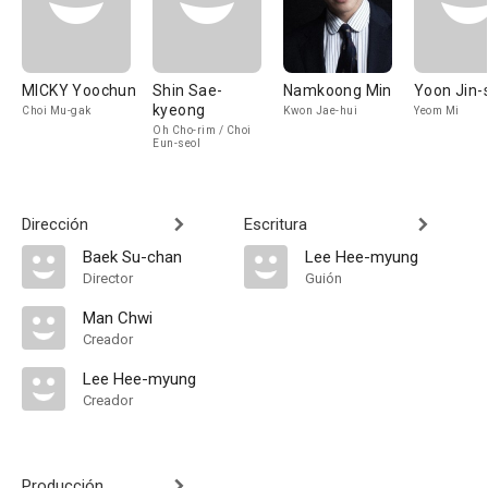
MICKY Yoochun
Shin Sae-
Namkoong Min
Yoon Jin-
kyeong
Choi Mu-gak
Kwon Jae-hui
Yeom Mi
Oh Cho-rim / Choi
Eun-seol
Dirección
Escritura
Baek Su-chan
Lee Hee-myung
Director
Guión
Man Chwi
Creador
Lee Hee-myung
Creador
Producción