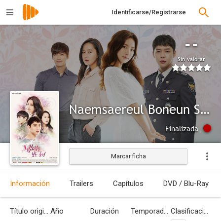
Identificarse/Registrarse
--
Sin valorar
Naemsaereul Boneun Sonyeo
Finalizada
Marcar ficha
Información
Trailers
Capítulos
DVD / Blu-Ray
Título original
Año
Duración
Temporadas
Clasificación por edades