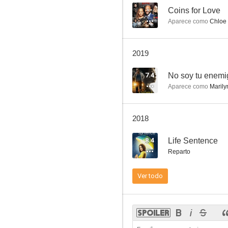
--
Coins for Love
Aparece como
Chloe
For the Love of Ruth
2019
--
7.4
No soy tu enemi
Aparece como
Marily
2018
8.4
Life Sentence
Reparto
Hillbilly Highway
Ver todo