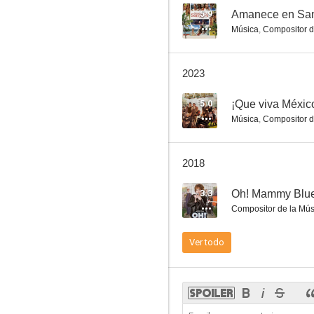
5.9
Amanece en Sa
Música
,
Compositor d
¡Que viva México!
2023
3.0
5.0
¡Que viva Méxic
Música
,
Compositor d
2018
3.3
Oh! Mammy Blu
Compositor de la Mús
El mundo alrededor
Ver todo
--