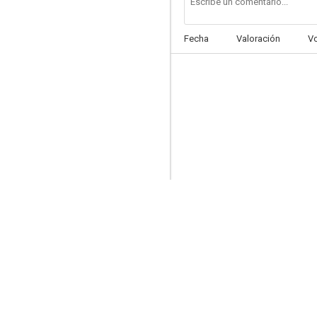
Fecha
Valoración
V
La quinta dimensión
--
Sabias disquisiciones de un suicida incidental
--