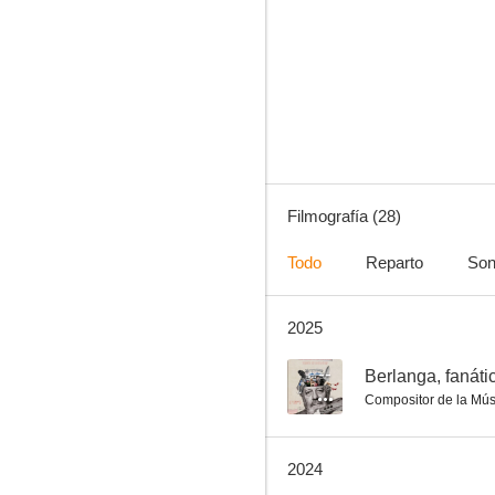
El gran Vázquez
5.9
Filmografía (28)
Todo
Reparto
Son
2025
Amanece en Samaná
5.0
--
Berlanga, fanáti
Compositor de la Mús
2024