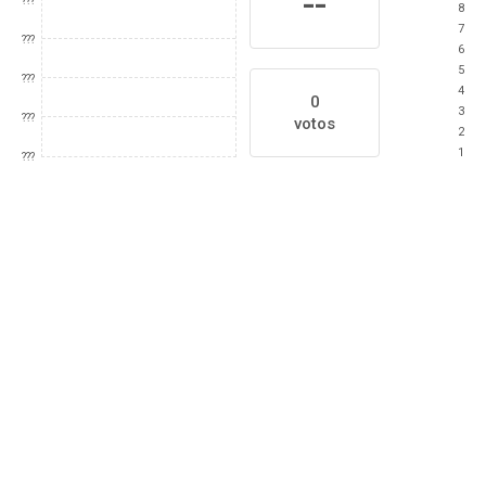
--
???
8
7
???
6
5
???
4
0
3
???
votos
2
1
???