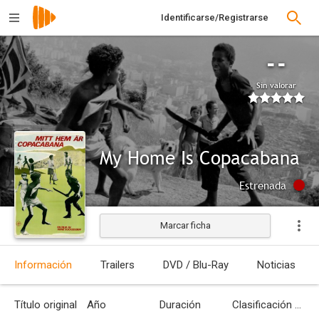
Identificarse/Registrarse
--
Sin valorar
My Home Is Copacabana
Estrenada
Marcar ficha
Información
Trailers
DVD / Blu-Ray
Noticias
Título original
Año
Duración
Clasificación por edades