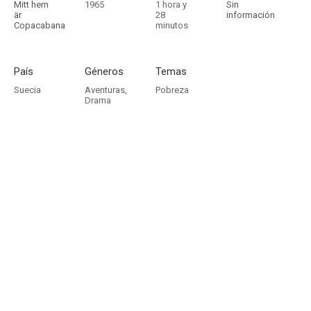
Mitt hem
1965
1 hora y
Sin
är
28
información
Copacabana
minutos
País
Géneros
Temas
Suecia
Aventuras
,
Pobreza
Drama