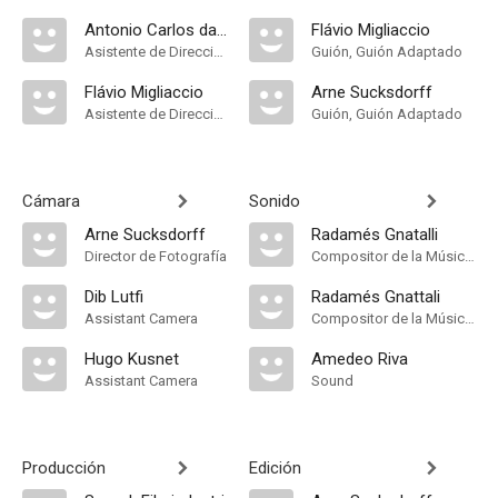
Antonio Carlos da Fontoura
Flávio Migliaccio
Asistente de Dirección
Guión, Guión Adaptado
Flávio Migliaccio
Arne Sucksdorff
Asistente de Dirección
Guión, Guión Adaptado
Cámara
Sonido
Arne Sucksdorff
Radamés Gnatalli
Director de Fotografía
Compositor de la Música Original
Dib Lutfi
Radamés Gnattali
Assistant Camera
Compositor de la Música Original
Hugo Kusnet
Amedeo Riva
Assistant Camera
Sound
Producción
Edición