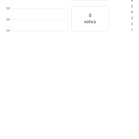
6
5
???
4
0
3
???
votos
2
1
???