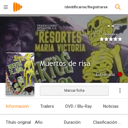
Identificarse/Registrarse
--
Sin valorar
Muertos de risa
Estrenada
Marcar ficha
Información
Trailers
DVD / Blu-Ray
Noticias
Título original
Año
Duración
Clasificación por edades