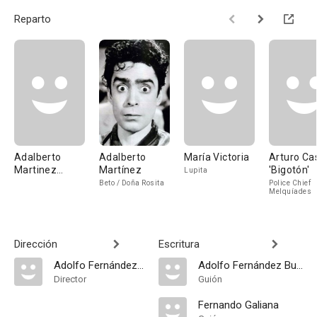
Reparto
Adalberto
Adalberto
María Victoria
Arturo Ca
Martinez
Martínez
'Bigotón'
Lupita
'Resortes'
Beto / Doña Rosita
Police Chief
Melquíades
Dirección
Escritura
Adolfo Fernández Bustamante
Adolfo Fernández Bustamante
Director
Guión
Fernando Galiana