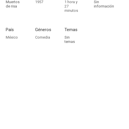
Muertos
1957
1 hora y
Sin
de risa
27
información
minutos
País
Géneros
Temas
México
Comedia
Sin
temas