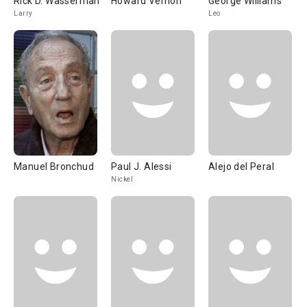
Rick D. Wasserman
Howard Vernon
George Williams
Larry
Leo
Manuel Bronchud
Paul J. Alessi
Alejo del Peral
Nickel