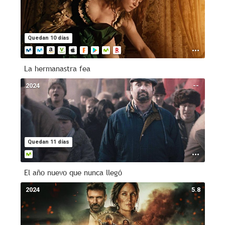
Quedan 10 días
La hermanastra fea
2024
--
Quedan 11 días
El año nuevo que nunca llegó
2024
5.8