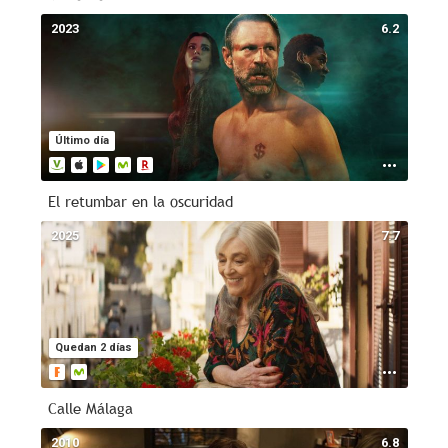
2023
6.2
Último día
El retumbar en la oscuridad
2025
7.7
Quedan 2 días
Calle Málaga
2010
6.8