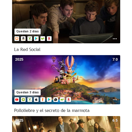
Quedan 2 días
La Red Social
2025
7.0
Quedan 3 días
Polloliebre y el secreto de la marmota
2025
6.5