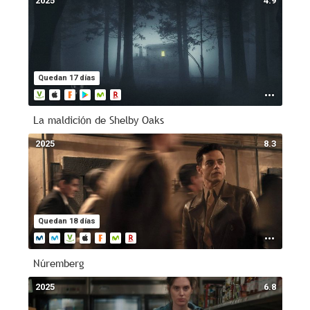
2025
4.9
Quedan 17 días
La maldición de Shelby Oaks
2025
8.3
Quedan 18 días
Núremberg
2025
6.8