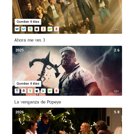
Quedan 4 días
Ahora me ves 3
2025
2.6
Quedan 4 días
La venganza de Popeye
2026
5.8