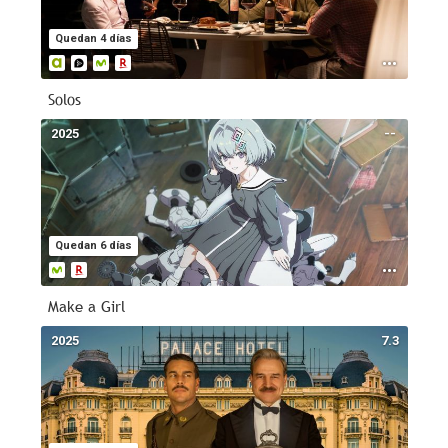
Quedan 4 días
Solos
2025
--
Quedan 6 días
Make a Girl
2025
7.3