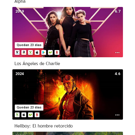
Alpha
2019
6.7
Quedan 23 días
Los Ángeles de Charlie
2024
4.6
Quedan 23 días
Hellboy: El hombre retorcido