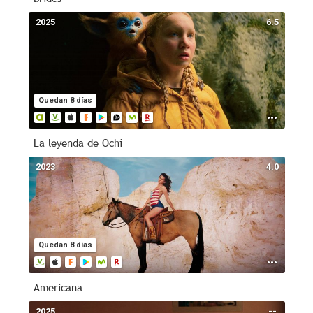
2025
6.5
Quedan 8 días
La leyenda de Ochi
2023
4.0
Quedan 8 días
Americana
2025
--