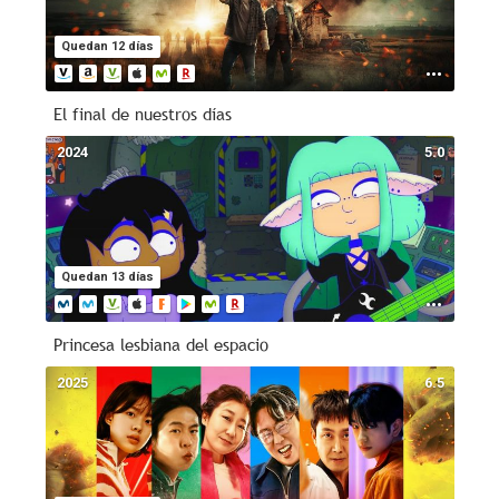
Quedan 12 días
El final de nuestros días
2024
5.0
Quedan 13 días
Princesa lesbiana del espacio
2025
6.5