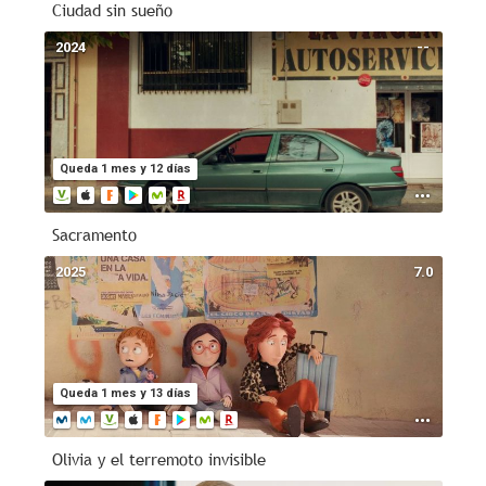
Ciudad sin sueño
2024
--
Queda 1 mes y 12 días
Sacramento
2025
7.0
Queda 1 mes y 13 días
Olivia y el terremoto invisible