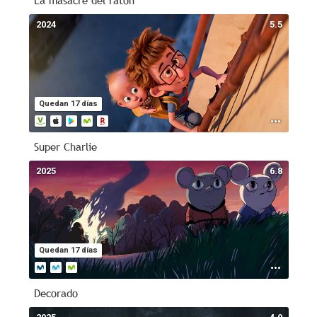
La masacre del ratón
2024
5.5
Quedan 17 días
Super Charlie
2025
6.8
Quedan 17 días
Decorado