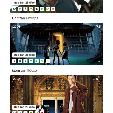
Quedan 23 días
Capitán Phillips
2006
7.5
Quedan 23 días
Monster House
2002
6.1
Quedan 23 días