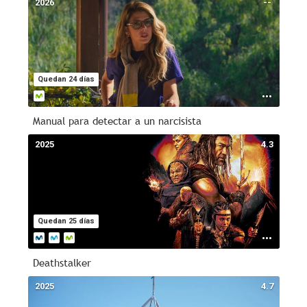
2026
--
Quedan 24 días
Manual para detectar a un narcisista
2025
4.3
Quedan 25 días
Deathstalker
2025
4.7