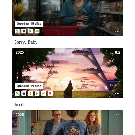
Quedan 18 días
Sorry, Baby
2025
8.2
Quedan 19 días
Arco
2025
--