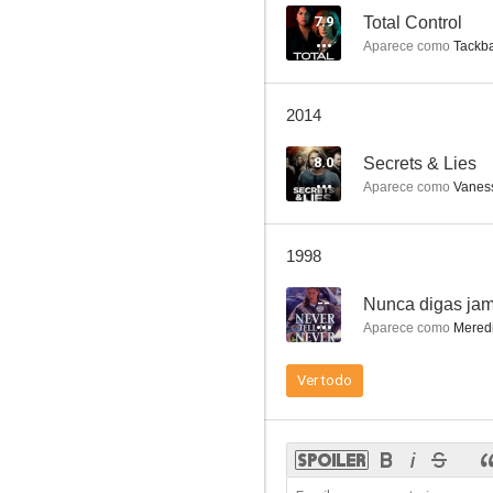
7.9
Total Control
Aparece como
Tackba
2014
8.0
Secrets & Lies
Aparece como
Vaness
1998
--
Nunca digas ja
Aparece como
Meredi
Ver todo