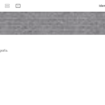
Iden
rafía.