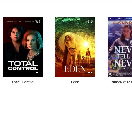
7.9
6.5
Total Control
Eden
Nunca diga
--
--