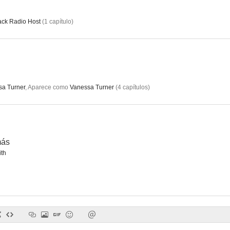
ck Radio Host
(
1
capítulo
)
a Turner
,
Aparece como
Vanessa Turner
(
4
capítulos
)
más
th