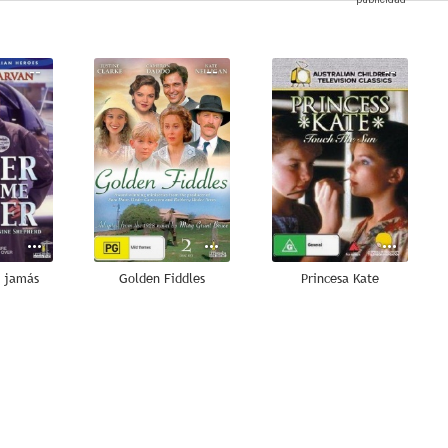
--
--
--
s jamás
Golden Fiddles
Princesa Kate
--