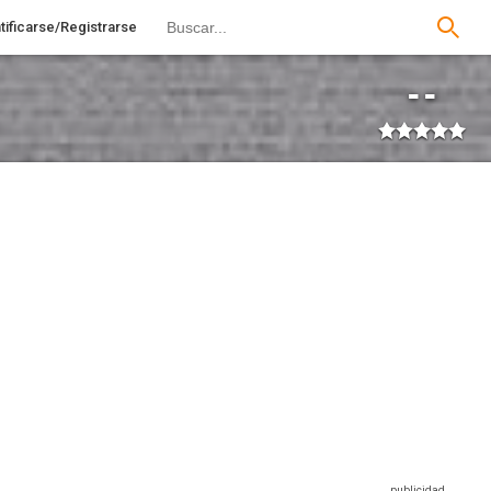
tificarse/Registrarse
--