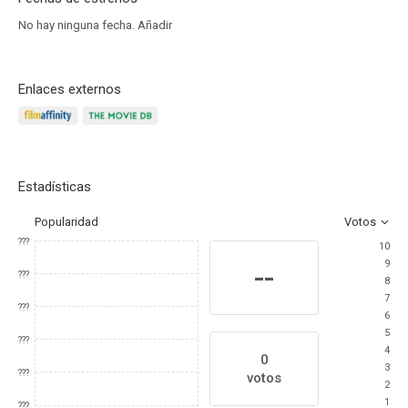
No hay ninguna fecha.
Añadir
Enlaces externos
Estadísticas
Popularidad
Votos
???
10
9
--
???
8
7
???
6
5
???
4
0
3
???
votos
2
1
???