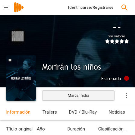
Identificarse/Registrarse
--
Sin valorar
Morirán los niños
Estrenada
Marcar ficha
Información
Trailers
DVD / Blu-Ray
Noticias
Título original
Año
Duración
Clasificación por edades