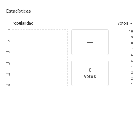
Estadísticas
Popularidad
Votos
???
10
9
--
???
8
7
???
6
5
???
4
0
3
???
votos
2
1
???