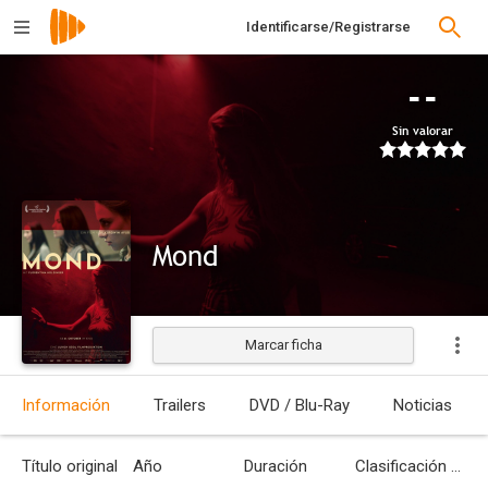
Identificarse/Registrarse
--
Sin valorar
Mond
Marcar ficha
Estrenada
Información
Trailers
DVD / Blu-Ray
Noticias
Título original
Año
Duración
Clasificación por edades