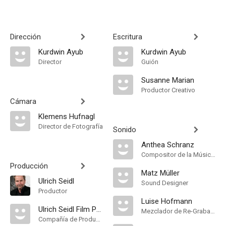
Dirección
Escritura
Kurdwin Ayub
Kurdwin Ayub
Director
Guión
Susanne Marian
Productor Creativo
Cámara
Klemens Hufnagl
Director de Fotografía
Sonido
Anthea Schranz
Compositor de la Música Original
Producción
Matz Müller
Ulrich Seidl
Sound Designer
Productor
Luise Hofmann
Ulrich Seidl Film Produktion GmbH
Mezclador de Re-Grabación de Sonido
Compañía de Produccion