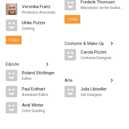
Frederik Thomsen
Veronika Franz
Mezclador de Re-Grabación de Sonido
Productor Asociado
1 más
Ulrike Putzer
Casting
2 más
Costume & Make-Up
Carola Pizzini
Costume Designer
Edición
Roland Stöttinger
Editor
Arte
Paul Eckhart
Julia Libiseller
Assistant Editor
Set Designer
Andi Winter
Color Grading