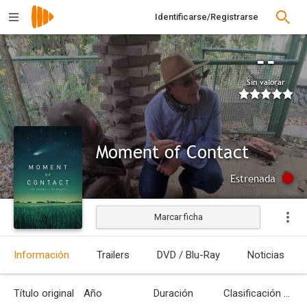
Identificarse/Registrarse
--
Sin valorar
Moment of Contact
Estrenada
Marcar ficha
Información
Trailers
DVD / Blu-Ray
Noticias
Título original
Año
Duración
Clasificación por edades