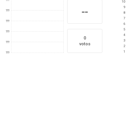
???
10
9
--
???
8
7
???
6
5
???
4
0
3
???
votos
2
1
???