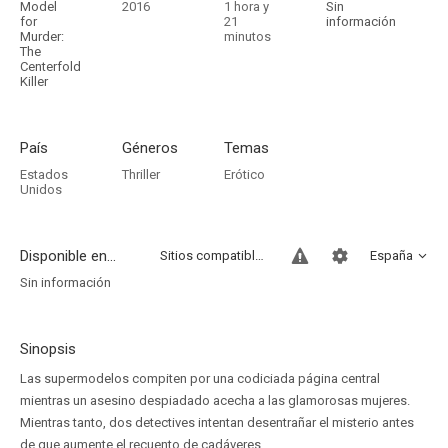
Model
2016
1 hora y
Sin
for
21
información
Murder:
minutos
The
Centerfold
Killer
País
Géneros
Temas
Estados
Thriller
Erótico
Unidos
Disponible en...
Sitios compatibles
España
Sin información
Sinopsis
Las supermodelos compiten por una codiciada página central
mientras un asesino despiadado acecha a las glamorosas mujeres.
Mientras tanto, dos detectives intentan desentrañar el misterio antes
de que aumente el recuento de cadáveres.