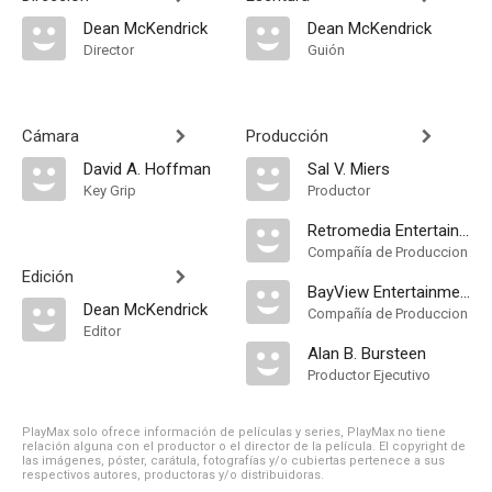
Dean McKendrick
Dean McKendrick
Director
Guión
Cámara
Producción
David A. Hoffman
Sal V. Miers
Key Grip
Productor
Retromedia Entertainment
Compañía de Produccion
Edición
BayView Entertainment
Dean McKendrick
Compañía de Produccion
Editor
Alan B. Bursteen
Productor Ejecutivo
PlayMax solo ofrece información de películas y series, PlayMax no tiene
relación alguna con el productor o el director de la película. El copyright de
las imágenes, póster, carátula, fotografías y/o cubiertas pertenece a sus
respectivos autores, productoras y/o distribuidoras.