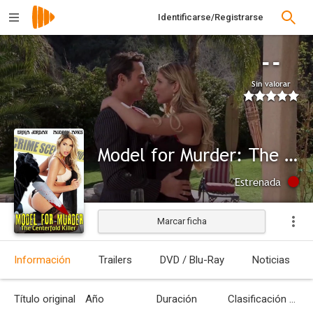
Identificarse/Registrarse
--
Sin valorar
Model for Murder: The Centerfold Killer
Estrenada
Marcar ficha
Información
Trailers
DVD / Blu-Ray
Noticias
Título original
Año
Duración
Clasificación por edades