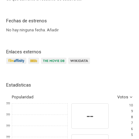
Fechas de estrenos
No hay ninguna fecha.
Añadir
Enlaces externos
Estadísticas
Popularidad
Votos
???
10
9
--
???
8
7
???
6
5
???