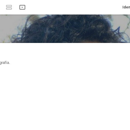
Iden
rafía.