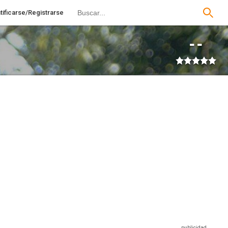
tificarse/Registrarse
--