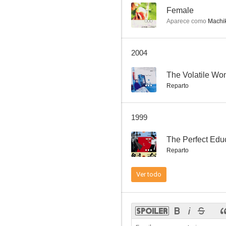
--
Female
Aparece como
Machi
2004
--
The Volatile W
Reparto
1999
--
The Perfect Edu
Reparto
Ver todo