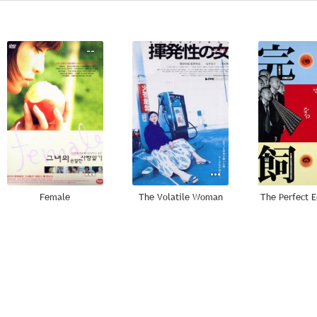
--
--
Female
The Volatile Woman
The Perfect 
--
--