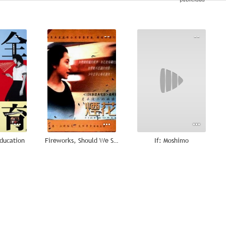
--
--
--
Education
Fireworks, Should We See It from the Side or the Bottom?
If: Moshimo