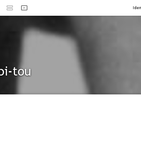
Iden
bi-tou