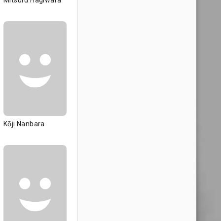
Mitsuru Hagiwara
Kōji Nanbara