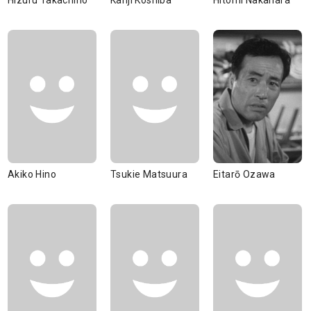
Hizuru Takachiho
Kanji Koshiba
Hitomi Nakahara
Akiko Hino
Tsukie Matsuura
Eitarō Ozawa