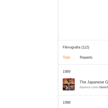
Cuentos de la luna pálida
5.8
Filmografía (112)
Todo
Reparto
1989
El retorno de Godzilla
--
--
The Japanese G
Aparece como
Genich
1988