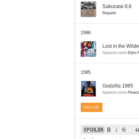
--
Sakuratai 8.6
Reparto
Sakuratai 8.6
1986
--
--
Lost in the Wild
Aparece como
Eijiro
1985
--
Godzilla 1985
Aparece como
Financ
Godzilla 1985
Ver todo
--