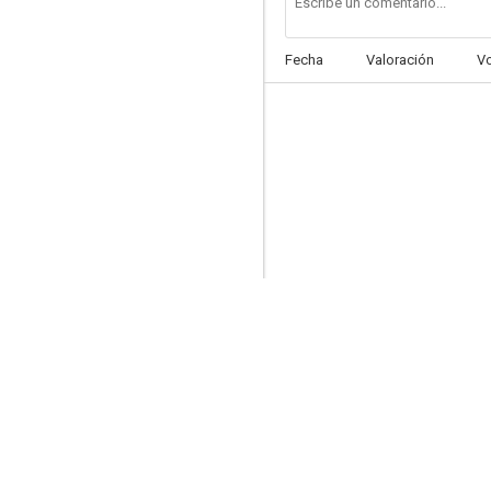
Fecha
Valoración
V
Onimasa
--
The House of Hanging
--