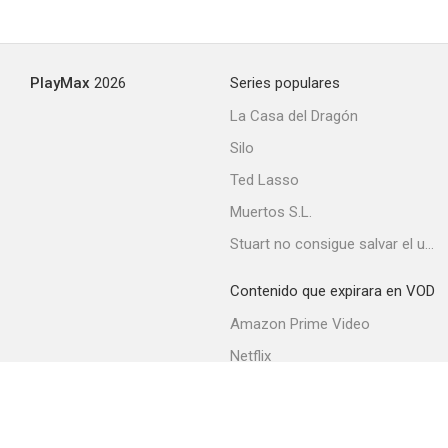
Youngest Boss of the Tokai Region
PlayMax
2026
Series populares
--
La Casa del Dragón
Silo
Ted Lasso
Muertos S.L.
Stuart no consigue salvar el universo
Contenido que expirara en VOD
Cuando una mujer sube la escalera
Amazon Prime Video
--
Netflix
Movistar+
Filmin