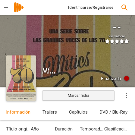
Identificarse/Registrarse
--
Sin valorar
Mítics 70
Finalizada
Marcar ficha
Información
Trailers
Capítulos
DVD / Blu-Ray
Título original
Año
Duración
Temporadas
Clasificación por edades