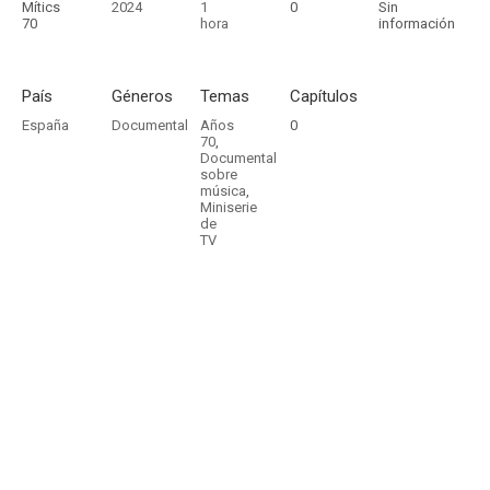
Mítics
2024
1
0
Sin
70
hora
información
País
Géneros
Temas
Capítulos
España
Documental
Años
0
70
,
Documental
sobre
música
,
Miniserie
de
TV