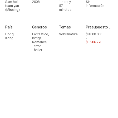
Sam hoi
2008
1 hora y
Sin
tsam yan
57
información
(Missing)
minutos
País
Géneros
Temas
Presupuesto - Ingresos
Hong
Fantástico
,
Sobrenatural
$8.000.000
Kong
Intriga
,
-
Romance
,
$3.906.270
Terror
,
Thriller