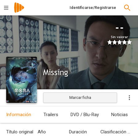
Identificarse/Registrarse
--
Sin valorar
Missing
Marcar ficha
Estrenada
Información
Trailers
DVD / Blu-Ray
Noticias
Título original
Año
Duración
Clasificación por edades