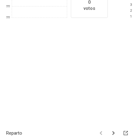
0
3
???
votos
2
1
???
Reparto