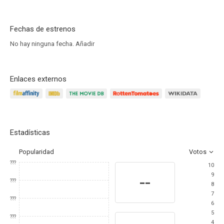
Fechas de estrenos
No hay ninguna fecha.
Añadir
Enlaces externos
Estadísticas
Popularidad
Votos
???
10
9
--
???
8
7
???
6
5
???
4