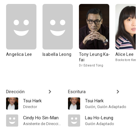
Angelica Lee
Isabella Leong
Tony Leung Ka-
Alice Lee
fai
Bookstore Ke
Dr Edward Tong
Dirección
Escritura
Tsui Hark
Tsui Hark
Director
Guión, Guión Adaptado
Cindy Ho Sin-Man
Lau Ho-Leung
Asistente de Dirección
Guión Adaptado