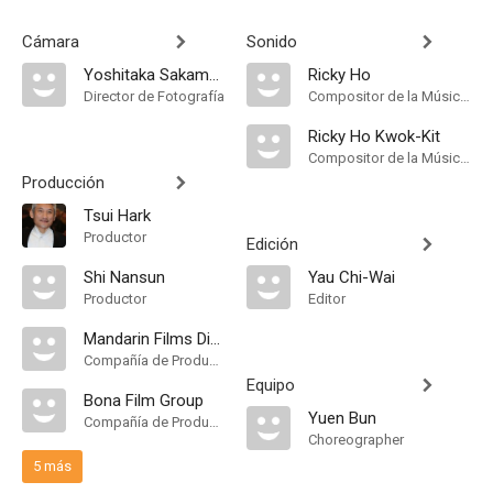
Cámara
Sonido
Yoshitaka Sakamoto
Ricky Ho
Director de Fotografía
Compositor de la Música Original
Ricky Ho Kwok-Kit
Compositor de la Música Original
Producción
Tsui Hark
Productor
Edición
Shi Nansun
Yau Chi-Wai
Productor
Editor
Mandarin Films Distribution Co
Compañía de Produccion
Equipo
Bona Film Group
Yuen Bun
Compañía de Produccion
Choreographer
5 más