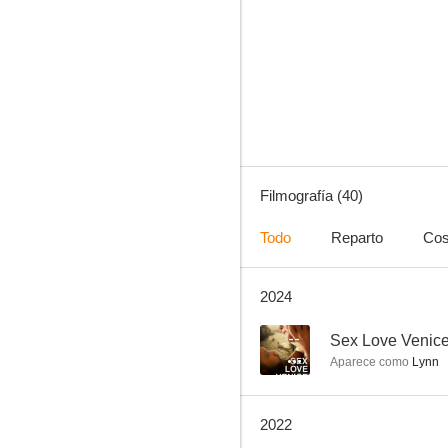
Pink Flamingos
8.7
Filmografía (40)
Todo
Reparto
Cos
2024
Female Trouble (Cosas de hembras)
7.5
--
Sex Love Venic
Aparece como
Lynn
2022