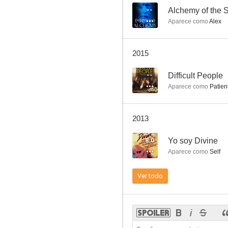
--
Alchemy of the S
Aparece como
Alex
Vivir desesperadamente
2015
6.3
--
Difficult People
Aparece como
Patien
2013
8.0
Yo soy Divine
Aparece como
Self
Los asesinatos de mamá
Ver todo
6.0