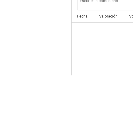
Fecha
Valoración
V
Pecker
5.1
Los sexoadictos (A Dirty Shame)
3.3