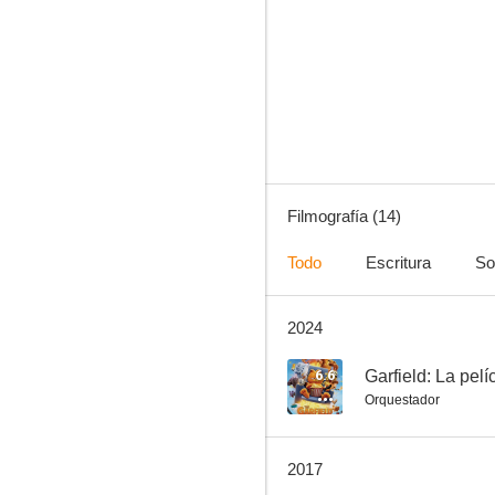
El cambiazo
--
Filmografía (14)
Todo
Escritura
So
2024
Crooks in Cloisters
6.6
Garfield: La pelí
Orquestador
2017