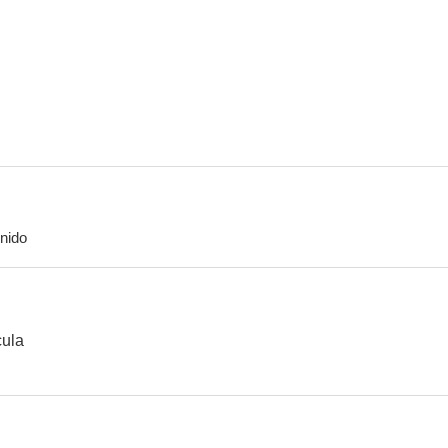
En la mente del asesino
Sigo como Dios
Más falsas ap
--
nido
ITV Play of the Week
cula