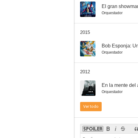
8.4
El gran showma
Orquestador
2015
7.5
Bob Esponja: Un
Orquestador
2012
5.6
En la mente del
Orquestador
Ver todo