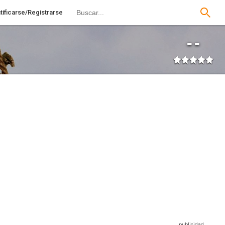
tificarse/Registrarse
--