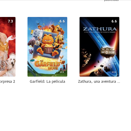
7.3
6.6
6.6
orpresa 2
Garfield: La película
Zathura, una aventura espacial
6.9
5.9
--