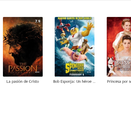
7.9
7.5
La pasión de Cristo
Bob Esponja: Un héroe fuera del agua
Princesa por s
5.6
5.3