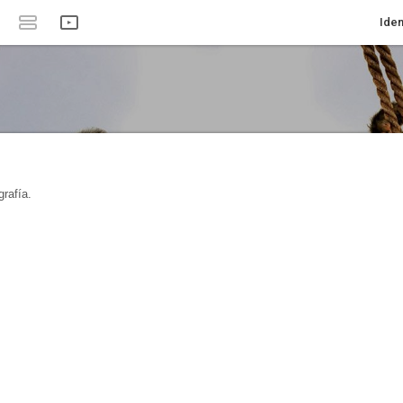
Iden
rafía.