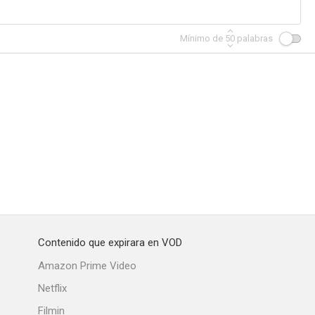
Mínimo de
50
palabras
Contenido que expirara en VOD
Amazon Prime Video
Netflix
Filmin